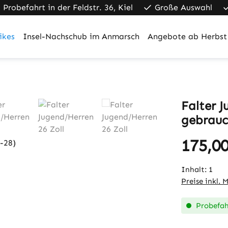
Probefahrt in der Feldstr. 36, Kiel
Große Auswahl
ikes
Insel-Nachschub im Anmarsch
Angebote ab Herbst
Falter 
gebrauc
175,00
Regulärer Pr
Inhalt:
1
Preise inkl. 
Probefahr