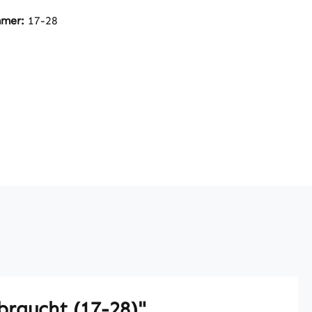
mmer:
17-28
braucht (17-28)"